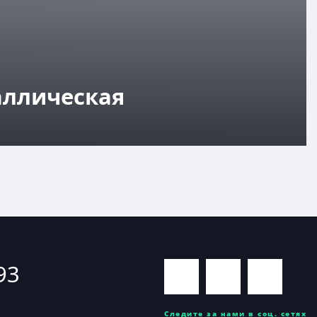
аллическая
93
Следите за нами в соц. сетях