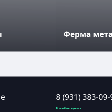
ы
Ферма мет
ие
8 (931) 383-09-
В любое время