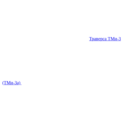
Траверса ТМи-3
(ТМи-3а)