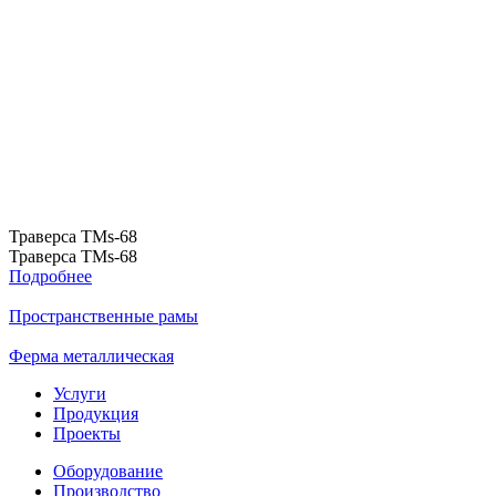
Траверса ТМs-68
Т
Траверса ТМs-68
Т
Подробнее
Пространственные рамы
Ферма металлическая
Услуги
Продукция
Проекты
Оборудование
Производство