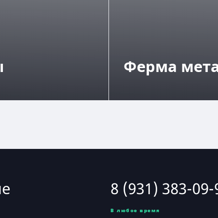
ы
Ферма мет
ие
8 (931) 383-09-
В любое время