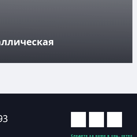
аллическая
93
Следите за нами в соц. сетях